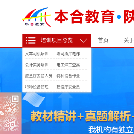
培训项目总览
首页
关
叉车司机培训
塔司指挥电梯
会计实务培训
电工焊工登高
应急厅安管人员
特种设备作业
特种设备管理
建设厅安全员