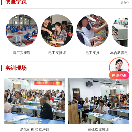
明星学员
更多>
焊工实操课
电工实操课
电工实操
本合教育电工实
实训现场
更多>
塔吊司机 指挥培训
司机指挥培训