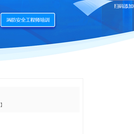
印
】
：