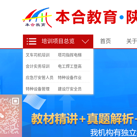
培训项目总览
首页
关
叉车司机培训
塔司指挥电梯
会计实务培训
电工焊工登高
应急厅安管人员
特种设备作业
特种设备管理
建设厅安全员