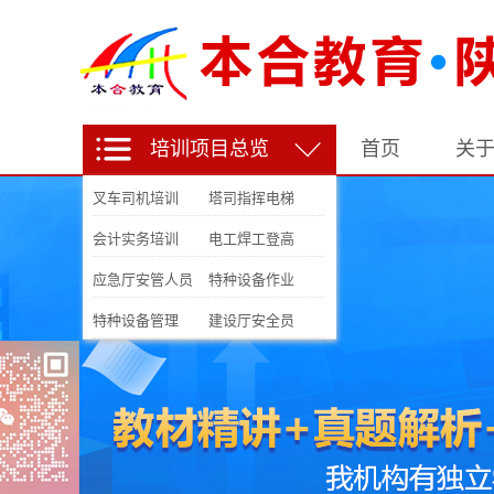
培训项目总览
首页
关
叉车司机培训
塔司指挥电梯
会计实务培训
电工焊工登高
应急厅安管人员
特种设备作业
特种设备管理
建设厅安全员