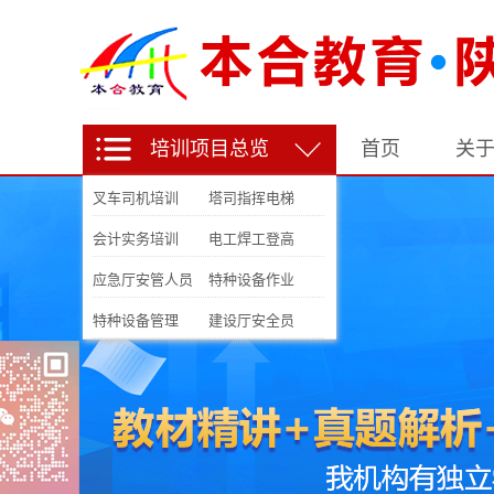
培训项目总览
首页
关
叉车司机培训
塔司指挥电梯
会计实务培训
电工焊工登高
应急厅安管人员
特种设备作业
特种设备管理
建设厅安全员