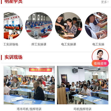
明星学员
更多>
焊工实训场地
焊工实操课
电工实操课
电工实操
实训现场
更多>
塔吊司机 指挥培训
司机指挥培训