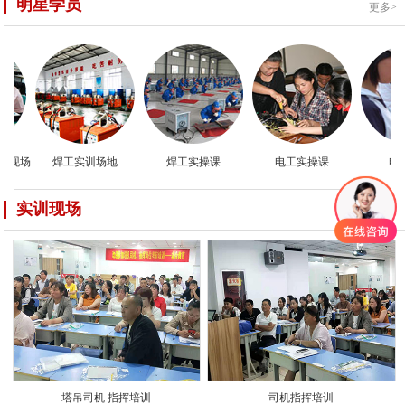
明星学员
更多>
现场
焊工实训场地
焊工实操课
电工实操课
电工
实训现场
更多>
塔吊司机 指挥培训
司机指挥培训