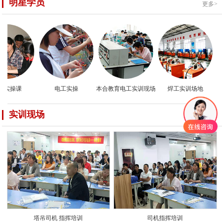
明星学员
更多>
实操课
电工实操
本合教育电工实训现场
焊工实训场地
实训现场
更多>
塔吊司机 指挥培训
司机指挥培训