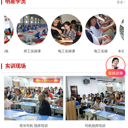
明星学员
更多>
场地
焊工实操课
电工实操课
电工实操
本合教
实训现场
更多>
塔吊司机 指挥培训
司机指挥培训