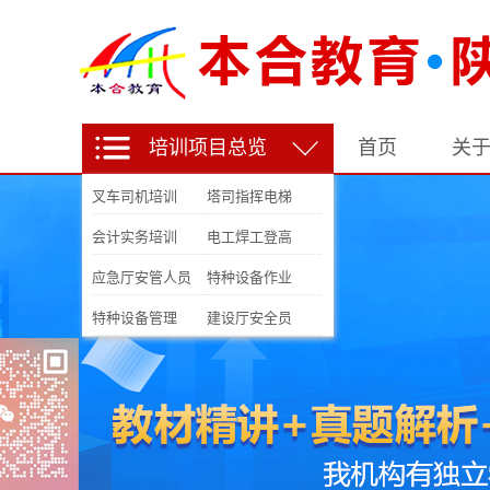
培训项目总览
首页
关
叉车司机培训
塔司指挥电梯
会计实务培训
电工焊工登高
应急厅安管人员
特种设备作业
特种设备管理
建设厅安全员