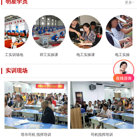
明星学员
更多>
焊工实训场地
焊工实操课
电工实操课
电工实操
实训现场
更多>
塔吊司机 指挥培训
司机指挥培训