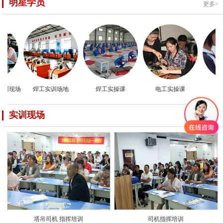
明星学员
更多>
训现场
焊工实训场地
焊工实操课
电工实操课
电
实训现场
更多>
塔吊司机 指挥培训
司机指挥培训