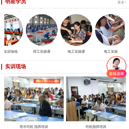
明星学员
更多>
工实训场地
焊工实操课
电工实操课
电工实操
本
实训现场
更多>
塔吊司机 指挥培训
司机指挥培训