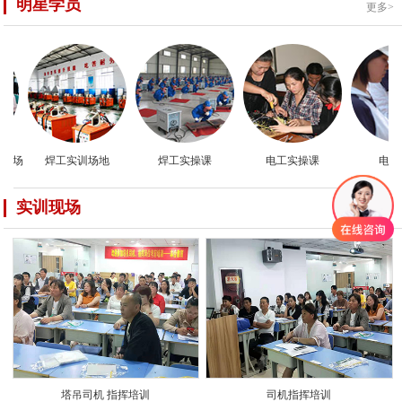
明星学员
更多>
现场
焊工实训场地
焊工实操课
电工实操课
电工实
实训现场
更多>
塔吊司机 指挥培训
司机指挥培训