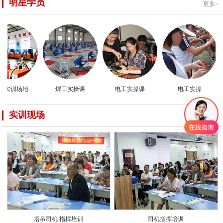
明星学员
更多>
实训场地
焊工实操课
电工实操课
电工实操
本
实训现场
更多>
塔吊司机 指挥培训
司机指挥培训