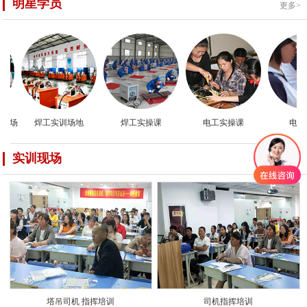
明星学员
更多>
现场
焊工实训场地
焊工实操课
电工实操课
电工实
实训现场
更多>
塔吊司机 指挥培训
司机指挥培训